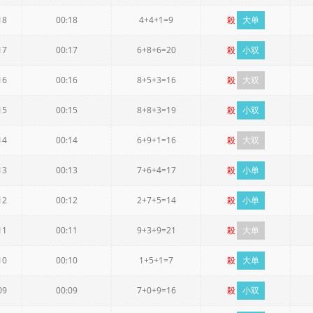
18
00:18
4+4+1=9
殺
大单
17
00:17
6+8+6=20
殺
小双
16
00:16
8+5+3=16
殺
大双
15
00:15
8+8+3=19
殺
小双
14
00:14
6+9+1=16
殺
大双
13
00:13
7+6+4=17
殺
小单
12
00:12
2+7+5=14
殺
小单
11
00:11
9+3+9=21
殺
大单
10
00:10
1+5+1=7
殺
大单
09
00:09
7+0+9=16
殺
小双