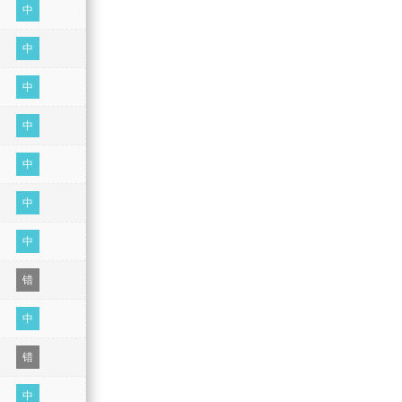
中
中
中
中
中
中
中
错
中
错
中