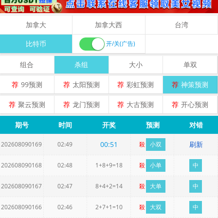
加拿大
加拿大西
台湾
比特币
开/关(广告)
组合
杀组
大小
单双
荐
99预测
荐
太阳预测
荐
彩虹预测
荐
神策预测
荐
聚云预测
荐
龙门预测
荐
大古预测
荐
开心预测
期号
时间
开奖
预测
对错
00
:
50
刷新
202608090169
02:49
殺
小双
202608090168
02:48
1+8+9=18
殺
小单
中
202608090167
02:47
8+4+2=14
殺
大单
中
202608090166
02:46
2+7+1=10
殺
大双
中