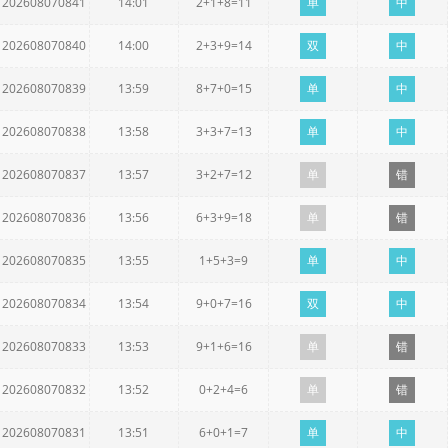
202608070841
14:01
2+1+8=11
单
中
202608070840
14:00
2+3+9=14
双
中
202608070839
13:59
8+7+0=15
单
中
202608070838
13:58
3+3+7=13
单
中
202608070837
13:57
3+2+7=12
单
错
202608070836
13:56
6+3+9=18
单
错
202608070835
13:55
1+5+3=9
单
中
202608070834
13:54
9+0+7=16
双
中
202608070833
13:53
9+1+6=16
单
错
202608070832
13:52
0+2+4=6
单
错
202608070831
13:51
6+0+1=7
单
中