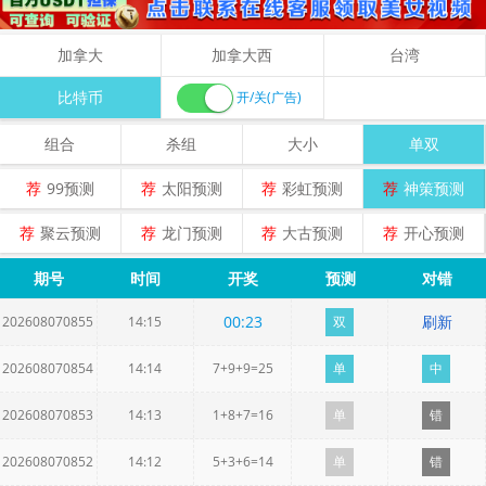
加拿大
加拿大西
台湾
比特币
开/关(广告)
组合
杀组
大小
单双
荐
99预测
荐
太阳预测
荐
彩虹预测
荐
神策预测
荐
聚云预测
荐
龙门预测
荐
大古预测
荐
开心预测
期号
时间
开奖
预测
对错
00
:
22
刷新
202608070855
14:15
双
202608070854
14:14
7+9+9=25
单
中
202608070853
14:13
1+8+7=16
单
错
202608070852
14:12
5+3+6=14
单
错