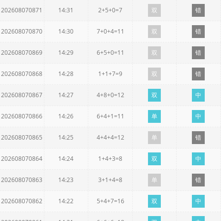
202608070871
14:31
2+5+0=7
双
错
202608070870
14:30
7+0+4=11
双
错
202608070869
14:29
6+5+0=11
双
错
202608070868
14:28
1+1+7=9
双
错
202608070867
14:27
4+8+0=12
双
中
202608070866
14:26
6+4+1=11
单
中
202608070865
14:25
4+4+4=12
单
错
202608070864
14:24
1+4+3=8
双
中
202608070863
14:23
3+1+4=8
单
错
202608070862
14:22
5+4+7=16
双
中