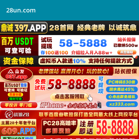
28un.com