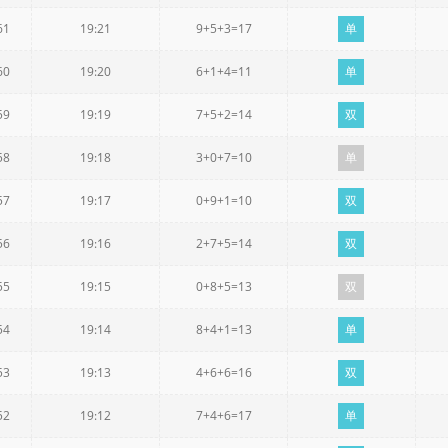
61
19:21
9+5+3=17
单
60
19:20
6+1+4=11
单
59
19:19
7+5+2=14
双
58
19:18
3+0+7=10
单
57
19:17
0+9+1=10
双
56
19:16
2+7+5=14
双
55
19:15
0+8+5=13
双
54
19:14
8+4+1=13
单
53
19:13
4+6+6=16
双
52
19:12
7+4+6=17
单