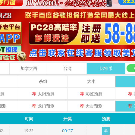
加拿大西
台湾
比特币
杀组
大小
预测
荐
太阳预测
荐
彩虹预测
荐
预测
荐
龙门预测
荐
大古预测
荐
时间
开奖
预测
00
:
26
62
19:22
单