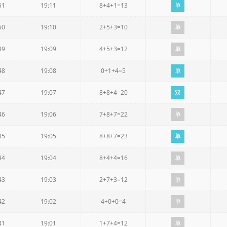
51
19:11
8+4+1=13
单
50
19:10
2+5+3=10
单
49
19:09
4+5+3=12
单
48
19:08
0+1+4=5
单
47
19:07
8+8+4=20
双
46
19:06
7+8+7=22
单
45
19:05
8+8+7=23
单
44
19:04
8+4+4=16
单
43
19:03
2+7+3=12
单
42
19:02
4+0+0=4
单
41
19:01
1+7+4=12
单