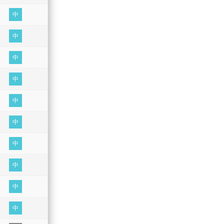
中
中
中
中
中
中
中
中
中
中