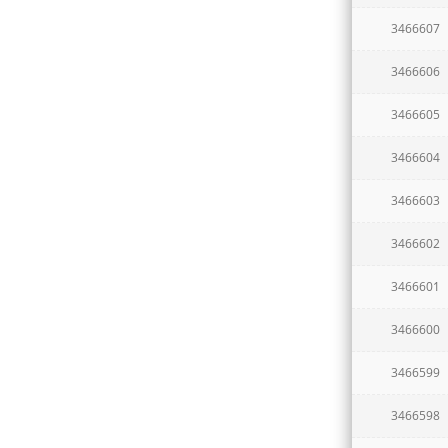
3466607
3466606
3466605
3466604
3466603
3466602
3466601
3466600
3466599
3466598