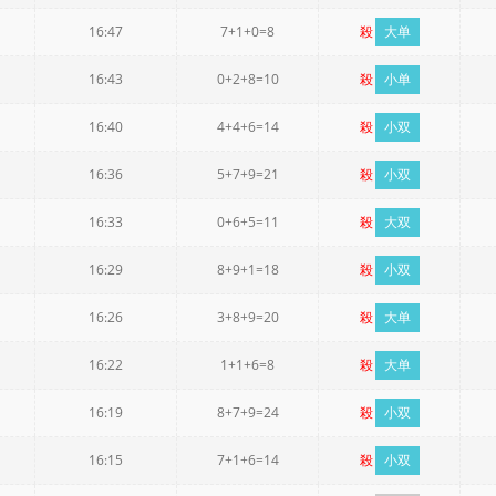
16:47
7+1+0=8
殺
大单
16:43
0+2+8=10
殺
小单
16:40
4+4+6=14
殺
小双
16:36
5+7+9=21
殺
小双
16:33
0+6+5=11
殺
大双
16:29
8+9+1=18
殺
小双
16:26
3+8+9=20
殺
大单
16:22
1+1+6=8
殺
大单
16:19
8+7+9=24
殺
小双
16:15
7+1+6=14
殺
小双