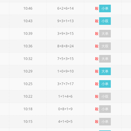
10:46
6+2+6=14
殺
小单
10:43
9+3+1=13
殺
小双
10:39
3+9+3=15
殺
大单
10:36
8+8+8=24
殺
大双
10:32
7+5+3=15
殺
大单
10:29
1+0+9=10
殺
大单
10:25
3+7+7=17
殺
小单
10:22
1+1+4=6
殺
小双
10:18
0+8+1=9
殺
小单
10:15
4+1+0=5
殺
小单