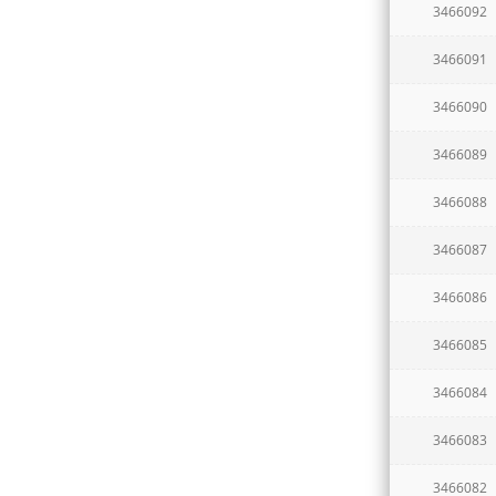
3466092
3466091
3466090
3466089
3466088
3466087
3466086
3466085
3466084
3466083
3466082