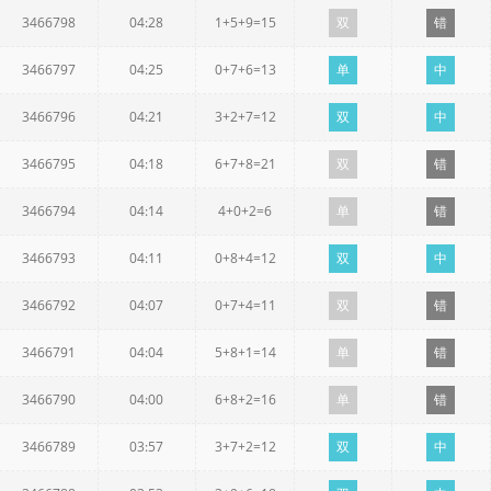
3466798
04:28
1+5+9=15
双
错
3466797
04:25
0+7+6=13
单
中
3466796
04:21
3+2+7=12
双
中
3466795
04:18
6+7+8=21
双
错
3466794
04:14
4+0+2=6
单
错
3466793
04:11
0+8+4=12
双
中
3466792
04:07
0+7+4=11
双
错
3466791
04:04
5+8+1=14
单
错
3466790
04:00
6+8+2=16
单
错
3466789
03:57
3+7+2=12
双
中