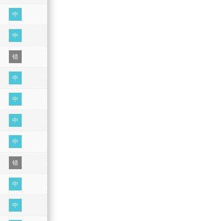
中
中
错
中
中
中
中
错
中
中