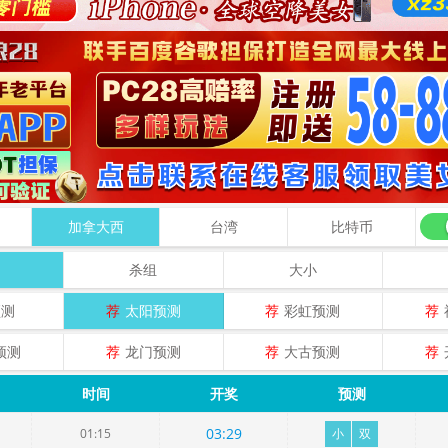
加拿大西
台湾
比特币
杀组
大小
预测
荐
太阳预测
荐
彩虹预测
荐
预测
荐
龙门预测
荐
大古预测
荐
时间
开奖
预测
03
:
28
01:15
小
双