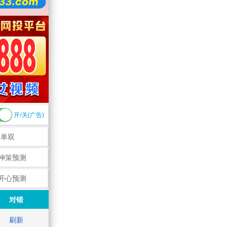
开/关(广告)
单双
神策预测
开心预测
对错
刷新