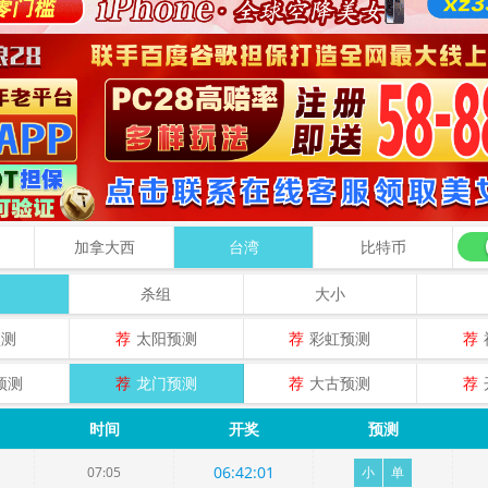
加拿大西
台湾
比特币
杀组
大小
预测
荐
太阳预测
荐
彩虹预测
荐
预测
荐
龙门预测
荐
大古预测
荐
时间
开奖
预测
06
:
42
:
00
07:05
小
单