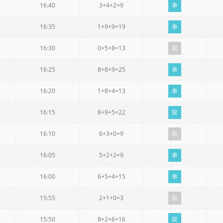
16:40
3+4+2=9
单
16:35
1+9+9=19
单
16:30
0+5+8=13
双
16:25
8+8+9=25
单
16:20
1+8+4=13
单
16:15
8+9+5=22
双
16:10
6+3+0=9
双
16:05
5+2+2=9
单
16:00
6+5+4=15
单
15:55
2+1+0=3
双
15:50
8+2+6=16
双