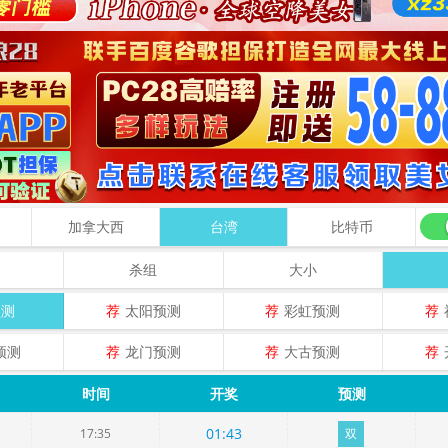
加拿大西
台湾
比特币
杀组
大小
预测
荐
太阳预测
荐
彩虹预测
荐
预测
荐
龙门预测
荐
大古预测
荐
时间
开奖
预测
01
:
43
17:35
双